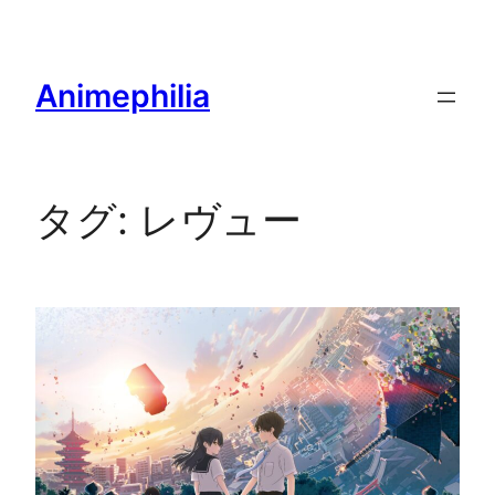
内
容
を
Animephilia
ス
キ
ッ
プ
タグ:
レヴュー