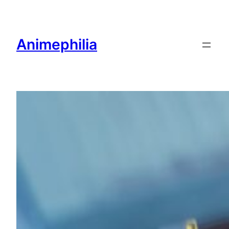
内
容
を
Animephilia
ス
キ
ッ
プ