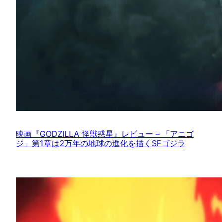
映画『GODZILLA 怪獣惑星』レビュー – 「アニゴ
ジ」第1章は2万年の地球の進化を描くSFゴジラ