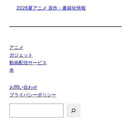
2026夏アニメ 原作・書籍化情報
アニメ
ガジェット
動画配信サービス
本
お問い合わせ
プライバシーポリシー
検
索