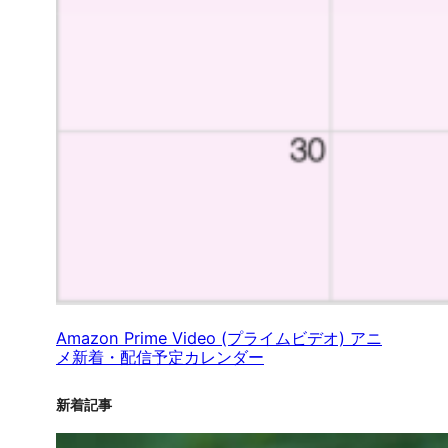
Amazon Prime Video (プライムビデオ) アニ
メ新着・配信予定カレンダー
新着記事