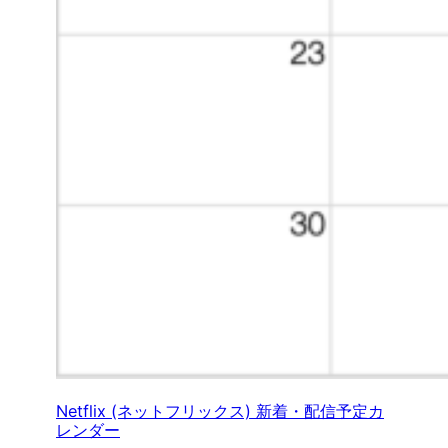
Netflix (ネットフリックス) 新着・配信予定カ
レンダー