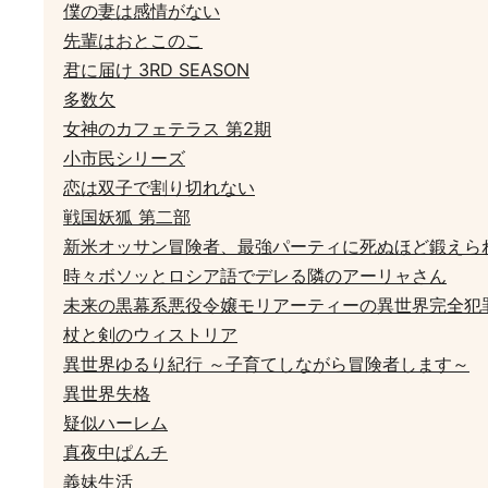
僕の妻は感情がない
先輩はおとこのこ
君に届け 3RD SEASON
多数欠
女神のカフェテラス 第2期
小市民シリーズ
恋は双子で割り切れない
戦国妖狐 第二部
新米オッサン冒険者、最強パーティに死ぬほど鍛えら
時々ボソッとロシア語でデレる隣のアーリャさん
未来の黒幕系悪役令嬢モリアーティーの異世界完全犯
杖と剣のウィストリア
異世界ゆるり紀行 ～子育てしながら冒険者します～
異世界失格
疑似ハーレム
真夜中ぱんチ
義妹生活