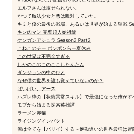
エルフさんは痩せられない。
かつて魔法少女と悪は敵対していた。
キミと僕の最後の戦場、あるいは世界が始まる聖戦 Seaso
キン肉マン 完璧超人始祖編
ケンガンアシュラ Season2 Part2
こねこのチー ポンポンらー夏休み
この世界は不完全すぎる
しかのこのこのここしたんたん
ダンジョンの中のひと
なぜ僕の世界を誰も覚えていないのか？
ばいばい、アース
ハズレ枠の【状態異常スキル】で最強になった俺がす
モブから始まる探索英雄譚
ラーメン赤猫
ライジングインパクト
俺は全てを【パリイ】する～逆勘違いの世界最強は冒