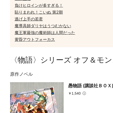
負けヒロインが多すぎる！
貼りまわれ！こいぬ 第2期
逃げ上手の若君
魔導具師ダリヤはうつむかない
魔王軍最強の魔術師は人間だった
黄昏アウトフォーカス
〈物語〉シリーズ オフ＆モ
原作ノベル
愚物語 (講談社ＢＯＸ
￥1,540
ⓘ