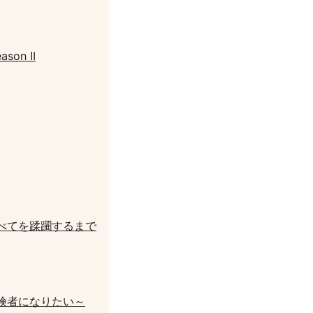
n II
べてを蹂躙するまで
険者になりたい～