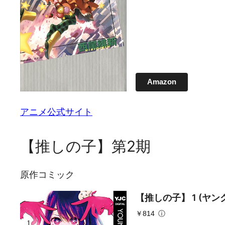
Amazon
アニメ公式サイト
【推しの子】第2期
原作コミック
【推しの子】 1 (ヤン
￥814
ⓘ