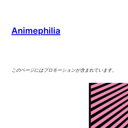
内
容
を
Animephilia
ス
キ
ッ
プ
このページにはプロモーションが含まれています。